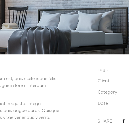
Tags
est, quis scelerisque felis.
Client
ugue in lorem interdum
Category
Date
iat nec justo. Integer
s quis augue purus. Quisque
us vitae venenatis viverra.
SHARE