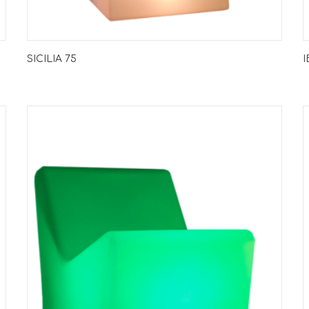
SICILIA 75
I