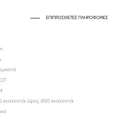
ΕΠΙΠΡΌΣΘΕΤΕΣ ΠΛΗΡΟΦΟΡΊΕΣ
 κ.
ι
εμαστό
E27
44
.5 εκατοστά ύψος, Ø30 εκατοστά
υκό