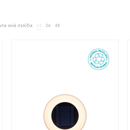
ντα ανά σελίδα
24
36
48