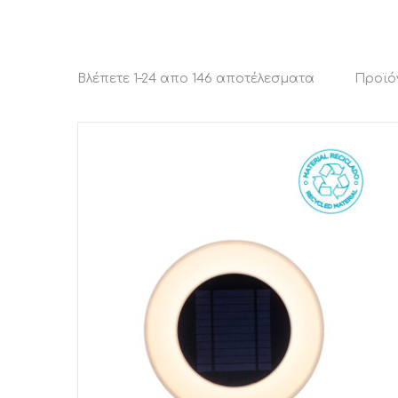
Sorted
Βλέπετε 1–24 απο 146 αποτέλεσματα
Προϊό
by
latest